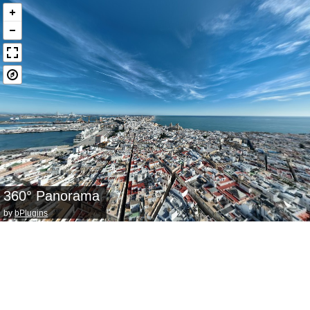
360° Panorama
by
bPlugins