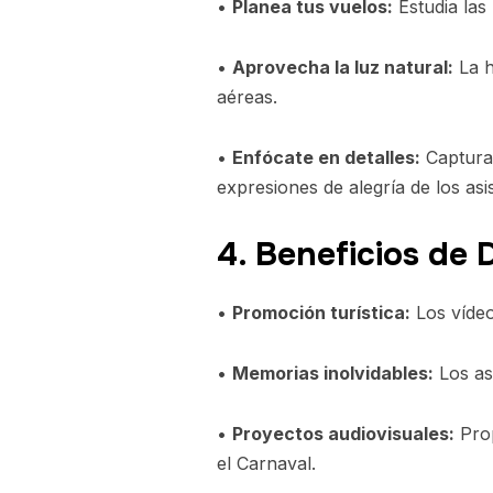
•
Planea tus vuelos:
Estudia las
•
Aprovecha la luz natural:
La h
aéreas.
•
Enfócate en detalles:
Captura 
expresiones de alegría de los asi
4. Beneficios de
•
Promoción turística:
Los vídeo
•
Memorias inolvidables:
Los asi
•
Proyectos audiovisuales:
Prop
el Carnaval.