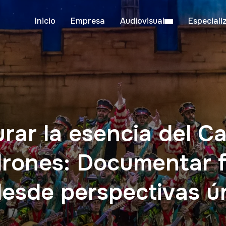
Inicio
Empresa
Audiovisual
Especiali
ar la esencia del C
drones: Documentar f
esde perspectivas ú