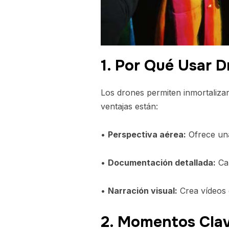
1. Por Qué Usar D
Los drones permiten inmortalizar
ventajas están:
•
Perspectiva aérea:
Ofrece una 
•
Documentación detallada:
Cap
•
Narración visual:
Crea vídeos e
2. Momentos Cla