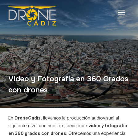
ALTER
Video y Fotografía en 360 Grados
con drones
En
DroneCádiz
, llevamos la producción audiovisual al
siguiente nivel con nuestro servicio de
video y fotografía
en 360 grados con drones
. Ofrecemos una experiencia