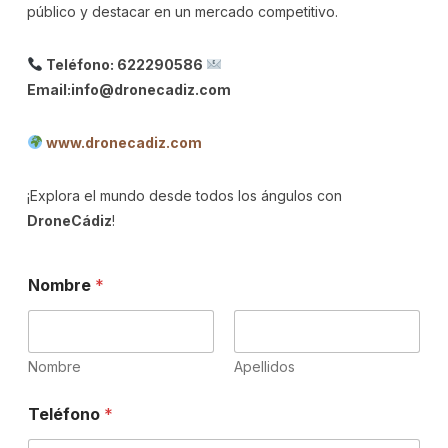
público y destacar en un mercado competitivo.
Teléfono: 622290586
Email:info@dronecadiz.com
www.dronecadiz.com
¡Explora el mundo desde todos los ángulos con
DroneCádiz
!
R
Nombre
*
G
P
D
C
o
Nombre
Apellidos
r
r
Teléfono
*
e
o