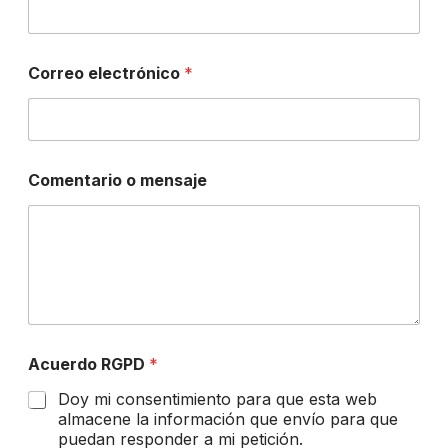
e
l
e
c
Correo electrónico
*
t
r
ó
n
i
Comentario o mensaje
c
o
Acuerdo RGPD
*
Doy mi consentimiento para que esta web
almacene la información que envío para que
puedan responder a mi petición.