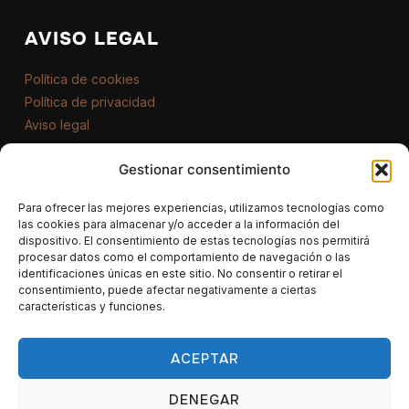
AVISO LEGAL
Política de cookies
Política de privacidad
Aviso legal
Gestionar consentimiento
CONTACTO
Para ofrecer las mejores experiencias, utilizamos tecnologías como
622 290 586
las cookies para almacenar y/o acceder a la información del
dispositivo. El consentimiento de estas tecnologías nos permitirá
procesar datos como el comportamiento de navegación o las
info@dronecadiz.com
identificaciones únicas en este sitio. No consentir o retirar el
consentimiento, puede afectar negativamente a ciertas
características y funciones.
ACEPTAR
Inicio
Empresa
Audiovisual
Especializados
Portfolio
Blog
Contacto
DENEGAR