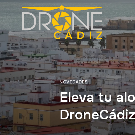
NOVEDADES
Eleva tu al
DroneCádi