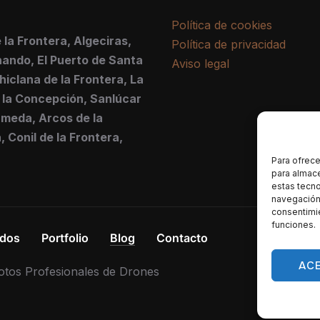
Política de cookies
 la Frontera, Algeciras,
Política de privacidad
ando, El Puerto de Santa
Aviso legal
hiclana de la Frontera, La
 la Concepción, Sanlúcar
meda, Arcos de la
, Conil de la Frontera,
Para ofrece
para almace
estas tecn
navegación o
consentimie
funciones.
ados
Portfolio
Blog
Contacto
AC
otos Profesionales de Drones