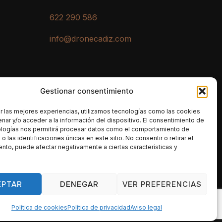
622 290 586
info@dronecadiz.com
Gestionar consentimiento
r las mejores experiencias, utilizamos tecnologías como las cookies
nar y/o acceder a la información del dispositivo. El consentimiento de
ologías nos permitirá procesar datos como el comportamiento de
 las identificaciones únicas en este sitio. No consentir o retirar el
nto, puede afectar negativamente a ciertas características y
EPTAR
DENEGAR
VER PREFERENCIAS
Diseñado por
WPZOOM
Política de cookies
Política de privacidad
Aviso legal