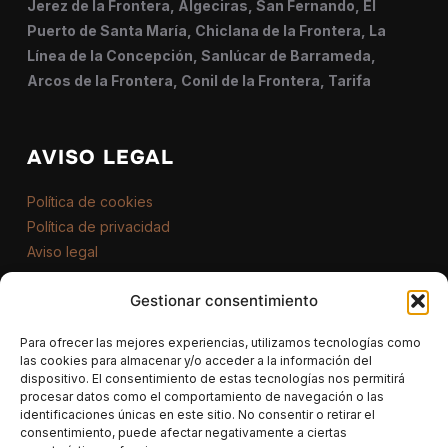
Jerez de la Frontera, Algeciras, San Fernando, El
Puerto de Santa María, Chiclana de la Frontera, La
Línea de la Concepción, Sanlúcar de Barrameda,
Arcos de la Frontera, Conil de la Frontera, Tarifa
AVISO LEGAL
Política de cookies
Política de privacidad
Aviso legal
Gestionar consentimiento
CONTACTO
Para ofrecer las mejores experiencias, utilizamos tecnologías como
622 290 586
las cookies para almacenar y/o acceder a la información del
dispositivo. El consentimiento de estas tecnologías nos permitirá
procesar datos como el comportamiento de navegación o las
info@dronecadiz.com
identificaciones únicas en este sitio. No consentir o retirar el
consentimiento, puede afectar negativamente a ciertas