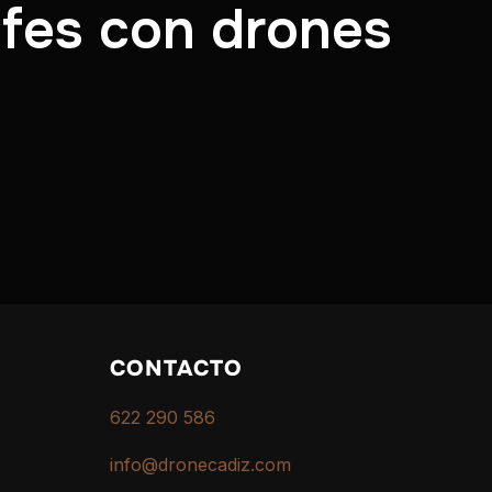
ofes con drones
CONTACTO
622 290 586
info@dronecadiz.com