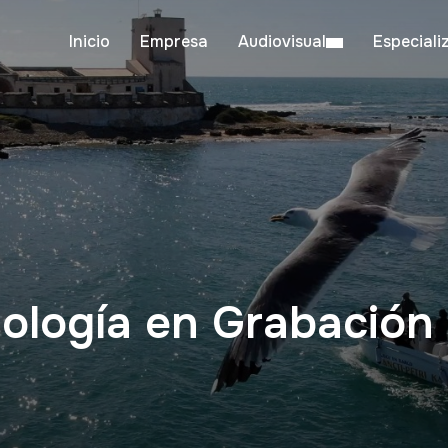
Inicio
Empresa
Audiovisual
Especiali
nología en Grabación