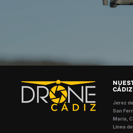
NUES
CÁDIZ
Jerez de
San Fern
María, C
Línea de